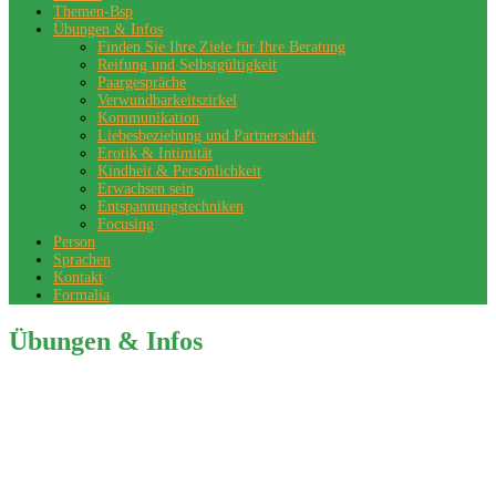
Themen-Bsp
Übungen & Infos
Finden Sie Ihre Ziele für Ihre Beratung
Reifung und Selbstgültigkeit
Paargespräche
Verwundbarkeitszirkel
Kommunikation
Liebesbeziehung und Partnerschaft
Erotik & Intimität
Kindheit & Persönlichkeit
Erwachsen sein
Entspannungstechniken
Focusing
Person
Sprachen
Kontakt
Formalia
Übungen & Infos