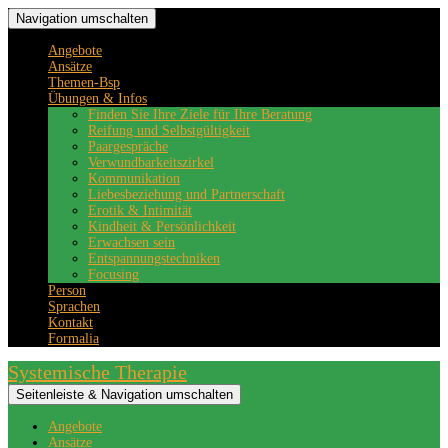
Navigation umschalten
Angebote
Ansätze
Themen-Bsp
Übungen & Infos
Finden Sie Ihre Ziele für Ihre Beratung
Reifung und Selbstgültigkeit
Paargespräche
Verwundbarkeitszirkel
Kommunikation
Liebesbeziehung und Partnerschaft
Erotik & Intimität
Kindheit & Persönlichkeit
Erwachsen sein
Entspannungstechniken
Focusing
Person
Sprachen
Kontakt
Formalia
Systemische Therapie
Seitenleiste & Navigation umschalten
Angebote
Ansätze