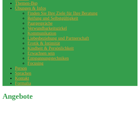
Themen-Bsp
Übungen & Infos
Finden Sie Ihre Ziele für Ihre Beratung
Reifung und Selbstgültigkeit
Paargespräche
Verwundbarkeitszirkel
Kommunikation
Liebesbeziehung und Partnerschaft
Erotik & Intimität
Kindheit & Persönlichkeit
Erwachsen sein
Entspannungstechniken
Focusing
Person
Sprachen
Kontakt
Formalia
Angebote