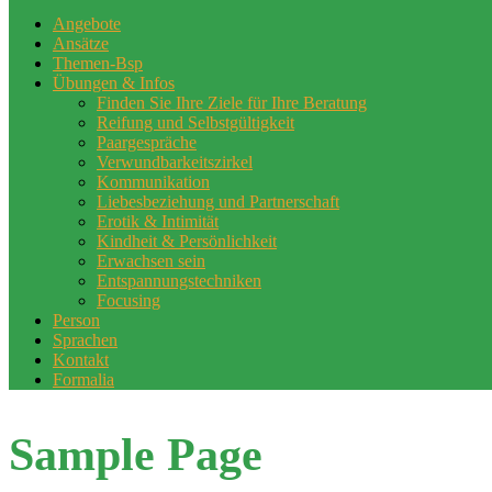
Angebote
Ansätze
Themen-Bsp
Übungen & Infos
Finden Sie Ihre Ziele für Ihre Beratung
Reifung und Selbstgültigkeit
Paargespräche
Verwundbarkeitszirkel
Kommunikation
Liebesbeziehung und Partnerschaft
Erotik & Intimität
Kindheit & Persönlichkeit
Erwachsen sein
Entspannungstechniken
Focusing
Person
Sprachen
Kontakt
Formalia
Sample Page