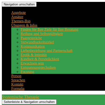
Navigation umschalten
Angebote
Ansätze
Themen-Bsp
Übungen & Infos
Finden Sie Ihre Ziele für Ihre Beratung
Reifung und Selbstgültigkeit
Paargespräche
Verwundbarkeitszirkel
Kommunikation
Liebesbeziehung und Partnerschaft
Erotik & Intimität
Kindheit & Persönlichkeit
Erwachsen sein
Entspannungstechniken
Focusing
Person
Sprachen
Kontakt
Formalia
Systemische Therapie
Seitenleiste & Navigation umschalten