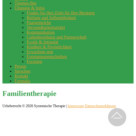
Themen-Bsp
Übungen & Infos
Finden Sie Ihre Ziele für Ihre Beratung
Reifung und Selbstgültigkeit
Paargespräche
Verwundbarkeitszirkel
Kommunikation
Liebesbeziehung und Partnerschaft
Erotik & Intimität
Kindheit & Persönlichkeit
Erwachsen sein
Entspannungstechniken
Focusing
Person
Sprachen
Kontakt
Formalia
Familientherapie
Urheberrecht © 2026 Systemische Therapie |
Impressum
Datenschutzerklärung