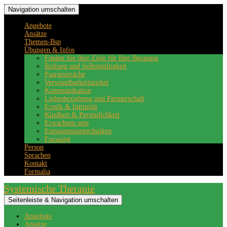
Navigation umschalten
Angebote
Ansätze
Themen-Bsp
Übungen & Infos
Finden Sie Ihre Ziele für Ihre Beratung
Reifung und Selbstgültigkeit
Paargespräche
Verwundbarkeitszirkel
Kommunikation
Liebesbeziehung und Partnerschaft
Erotik & Intimität
Kindheit & Persönlichkeit
Erwachsen sein
Entspannungstechniken
Focusing
Person
Sprachen
Kontakt
Formalia
Systemische Therapie
Seitenleiste & Navigation umschalten
Angebote
Ansätze